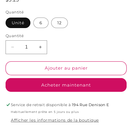
modale
habituel
Quantité
Unité
6
12
Quantité
Réduire
Augmenter
la
la
quantité
quantité
de
de
Ajouter au panier
Chocolat
Chocolat
-
-
Acheter maintenant
Oréo
Oréo
Service de retrait disponible à
194 Rue Denison E
Habituellement prête en 5 jours ou plus
Afficher les informations de la boutique